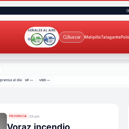
SEÑALES AL AIRE
Buscar
Melipilla
Talagante
Poli
rensa al día
UF —
USD —
23-jun
PROVINCIA
Voraz incendio