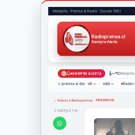
Melipilla · Prensa & Radio · Desde 1961
Radioprensa.cl
Siempre Alerta
🌡
—°C
Melipilla
SIEMPRE ALERTA
Radio-prensa al día
Radio-p
UF —
USD —
← Volver a
Radioprensa
/
PROVINCIA
COMPARTIR