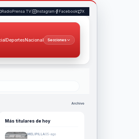
RadioPrensa TV
|
Instagram
Facebook
X
cial
Deportes
Nacional
Secciones
Archivo
Más titulares de hoy
MELIPILLA
05-ago