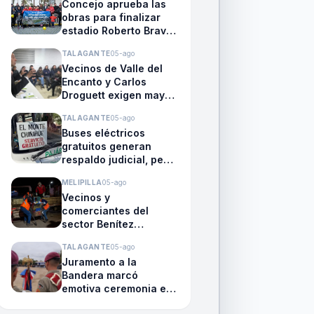
Concejo aprueba las
obras para finalizar
estadio Roberto Bravo
Santibáñez
TALAGANTE
05-ago
Vecinos de Valle del
Encanto y Carlos
Droguett exigen mayor
seguridad en reunión
TALAGANTE
05-ago
con autoridades y
Buses eléctricos
policías
gratuitos generan
respaldo judicial, pero
mantienen la
MELIPILLA
05-ago
preocupación del
Vecinos y
transporte público en
comerciantes del
El Monte
sector Benítez
denuncian
TALAGANTE
05-ago
persistencia del
Juramento a la
comercio ambulante
Bandera marcó
emotiva ceremonia en
el Instituto Premilitar