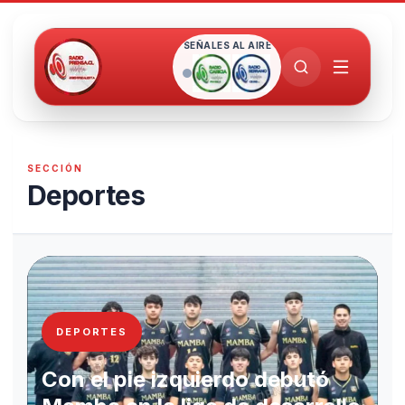
SEÑALES AL AIRE
SECCIÓN
Deportes
DEPORTES
Con el pie izquierdo debutó