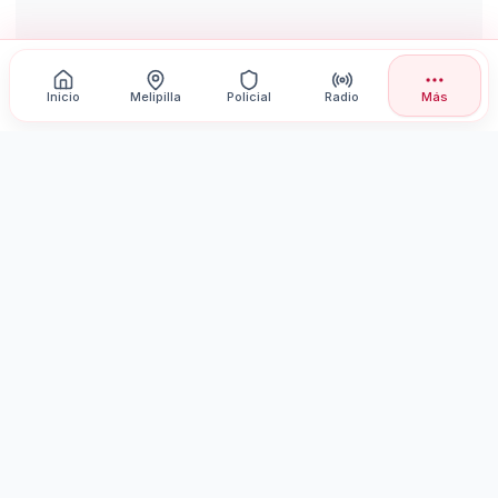
Inicio
Melipilla
Policial
Radio
Más
Radioprensa
radioprensaventas@gmail.com
·
-
Radioprensa
Desarrollado por:
DAM Estudio
©
2026
Radioprensa
. Todos los derechos reservados.