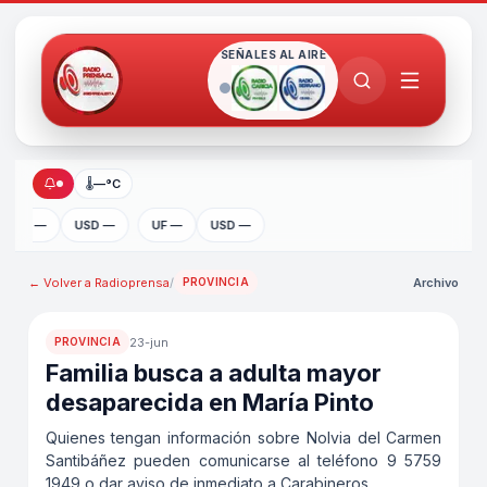
SEÑALES AL AIRE
🌡
—°C
UF —
USD —
UF —
USD —
← Volver a
Radioprensa
/
Archivo
PROVINCIA
23-jun
PROVINCIA
Familia busca a adulta mayor
desaparecida en María Pinto
Quienes tengan información sobre Nolvia del Carmen
Santibáñez pueden comunicarse al teléfono 9 5759
1949 o dar aviso de inmediato a Carabineros.