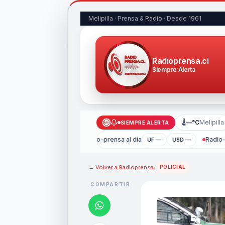
Melipilla · Prensa & Radio · Desde 1961
Radioprensa.cl
Siempre Alerta
🌡
—°C
Melipilla
SIEMPRE ALERTA
Radio-prensa al día
Radio-
UF —
USD —
← Volver a
Radioprensa
/
POLICIAL
COMPARTIR