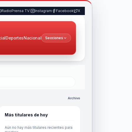
RadioPrensa TV
|
Instagram
Facebook
X
cial
Deportes
Nacional
Secciones
Archivo
Más titulares de hoy
Aún no hay más titulares recientes para