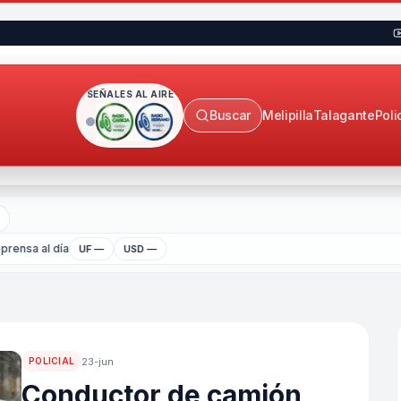
SEÑALES AL AIRE
Buscar
Melipilla
Talagante
Poli
prensa al día
UF —
USD —
23-jun
POLICIAL
Conductor de camión