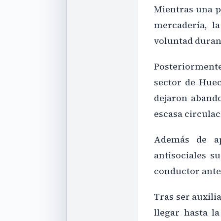
Mientras una p
mercadería, l
voluntad durant
Posteriormente
sector de Huec
dejaron abando
escasa circulac
Además de ap
antisociales s
conductor antes
Tras ser auxili
llegar hasta l