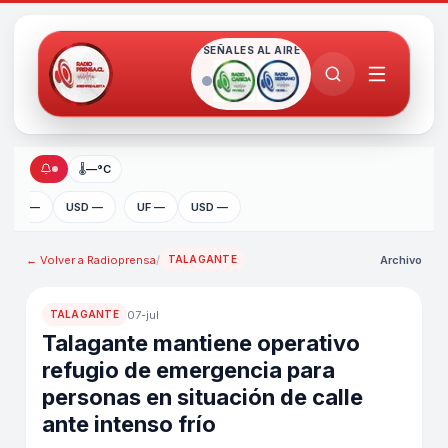
SEÑALES AL AIRE
🌡
—°C
UF —
USD —
UF —
USD —
← Volver a
Radioprensa
/
Archivo
TALAGANTE
07-jul
TALAGANTE
Talagante mantiene operativo
refugio de emergencia para
personas en situación de calle
ante intenso frío