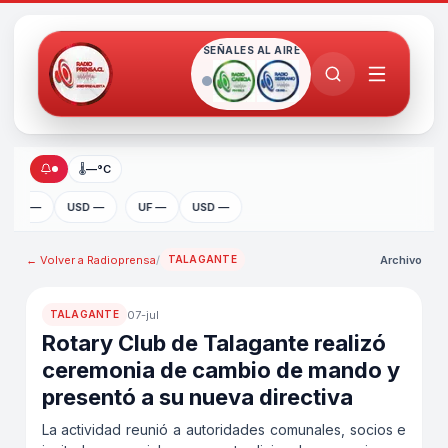
SEÑALES AL AIRE
🌡
—°C
UF —
USD —
UF —
USD —
← Volver a
Radioprensa
/
Archivo
TALAGANTE
07-jul
TALAGANTE
Rotary Club de Talagante realizó
ceremonia de cambio de mando y
presentó a su nueva directiva
La actividad reunió a autoridades comunales, socios e