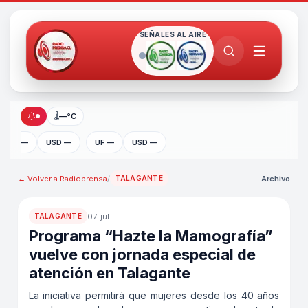
SEÑALES AL AIRE
🌡
—°C
UF —
USD —
UF —
USD —
← Volver a
Radioprensa
/
Archivo
TALAGANTE
07-jul
TALAGANTE
Programa “Hazte la Mamografía”
vuelve con jornada especial de
atención en Talagante
La iniciativa permitirá que mujeres desde los 40 años