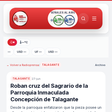
SEÑALES AL AIRE
🌡
—°C
UF —
USD —
UF —
USD —
← Volver a
Radioprensa
/
Archivo
TALAGANTE
27-jun
TALAGANTE
Roban cruz del Sagrario de la
Parroquia Inmaculada
Concepción de Talagante
Desde la parroquia enfatizaron que la pieza posee un