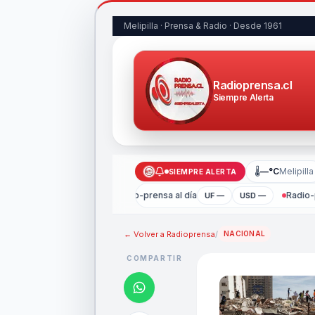
Melipilla · Prensa & Radio · Desde 1961
Radioprensa.cl
Siempre Alerta
🌡
—°C
Melipilla
SIEMPRE ALERTA
Radio-prensa al día
Radio-p
UF —
USD —
← Volver a
Radioprensa
/
NACIONAL
COMPARTIR