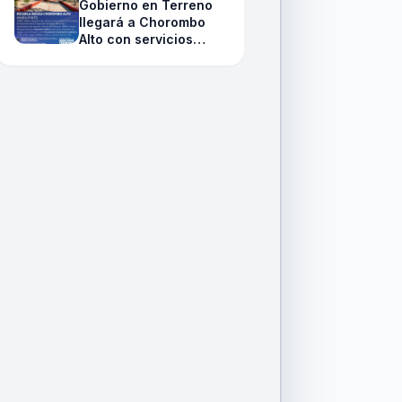
Gobierno en Terreno
llegará a Chorombo
Alto con servicios
públicos y un
panorama especial
para celebrar el Día de
la Niñez junto a la
Small Band de
Carabineros