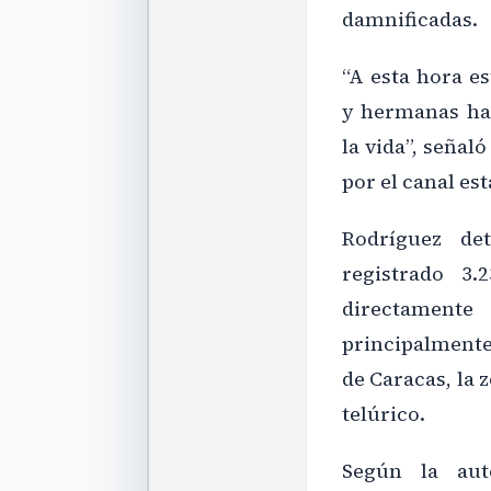
damnificadas.
“A esta hora e
y hermanas ha
la vida”, señal
por el canal est
Rodríguez de
registrado 3.
directament
principalmente 
de Caracas, la
telúrico.
Según la aut