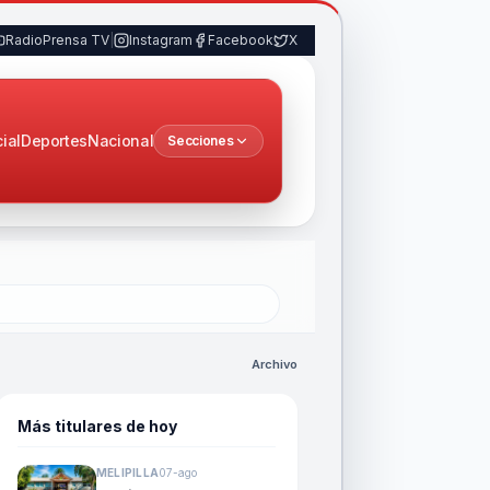
RadioPrensa TV
|
Instagram
Facebook
X
cial
Deportes
Nacional
Secciones
Archivo
Más titulares de hoy
MELIPILLA
07-ago