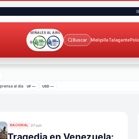
SEÑALES AL AIRE
Buscar
Melipilla
Talagante
Poli
rensa al día
UF —
USD —
27-jun
NACIONAL
Tragedia en Venezuela: