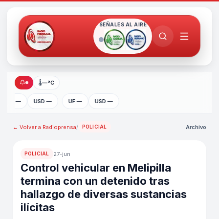
SEÑALES AL AIRE
🌡
—°C
UF —
USD —
UF —
USD —
← Volver a
Radioprensa
/
Archivo
POLICIAL
27-jun
POLICIAL
Control vehicular en Melipilla
termina con un detenido tras
hallazgo de diversas sustancias
ilícitas