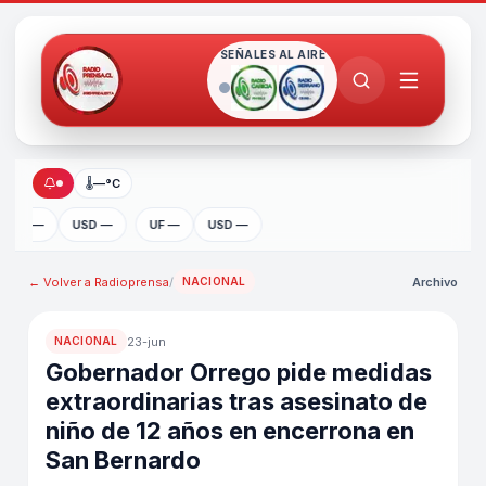
SEÑALES AL AIRE
🌡
—°C
UF —
USD —
UF —
USD —
← Volver a
Radioprensa
/
Archivo
NACIONAL
23-jun
NACIONAL
Gobernador Orrego pide medidas
extraordinarias tras asesinato de
niño de 12 años en encerrona en
San Bernardo