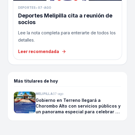
DEPORTES
•
07-AGO
Deportes Melipilla cita a reunión de
socios
Lee la nota completa para enterarte de todos los
detalles.
Leer recomendada
Más titulares de hoy
MELIPILLA
07-ago
Gobierno en Terreno llegará a
Chorombo Alto con servicios públicos y
un panorama especial para celebrar el
Día de la Niñez junto a la Small Band de
Carabineros