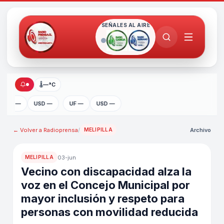
SEÑALES AL AIRE
🌡
—°C
UF —
USD —
UF —
USD —
← Volver a
Radioprensa
/
Archivo
MELIPILLA
03-jun
MELIPILLA
Vecino con discapacidad alza la
voz en el Concejo Municipal por
mayor inclusión y respeto para
personas con movilidad reducida