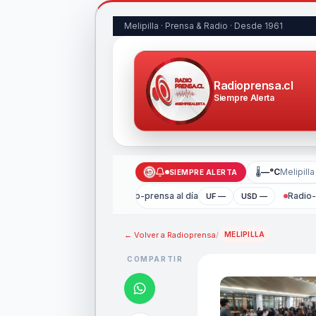
Melipilla · Prensa & Radio · Desde 1961
Radioprensa.cl
Siempre Alerta
🌡
—°C
Melipilla
SIEMPRE ALERTA
Radio-prensa al día
Radio-p
UF —
USD —
← Volver a
Radioprensa
/
MELIPILLA
COMPARTIR