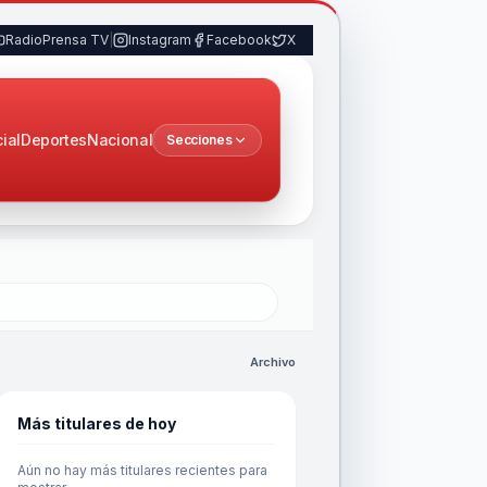
RadioPrensa TV
|
Instagram
Facebook
X
cial
Deportes
Nacional
Secciones
Archivo
Más titulares de hoy
Aún no hay más titulares recientes para