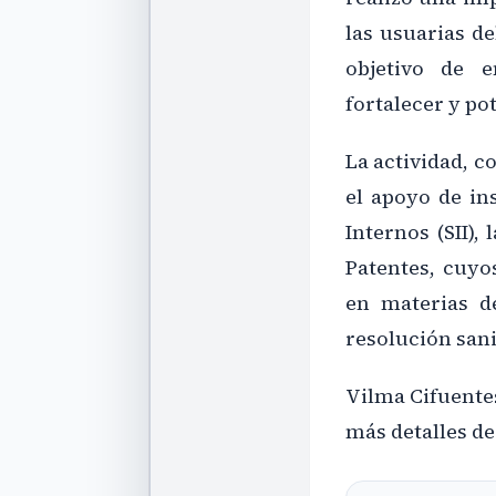
las usuarias d
objetivo de e
fortalecer y p
La actividad, c
el apoyo de in
Internos (SII),
Patentes, cuyos
en materias d
resolución sani
Vilma Cifuentes
más detalles de