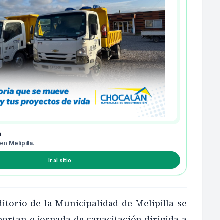
n
 en
Melipilla
.
Ir al sitio
itorio de la Municipalidad de Melipilla se
ortante jornada de capacitación dirigida a