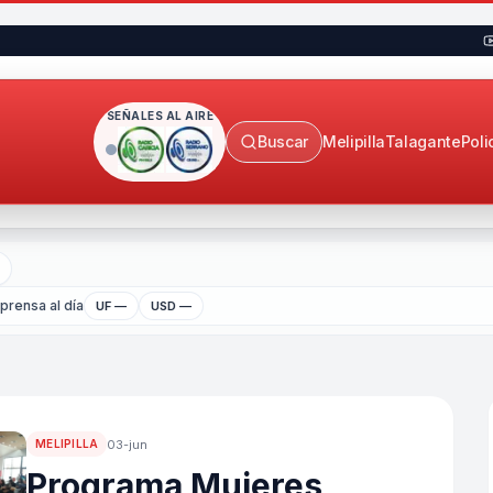
SEÑALES AL AIRE
Buscar
Melipilla
Talagante
Poli
rensa al día
UF —
USD —
03-jun
MELIPILLA
Programa Mujeres