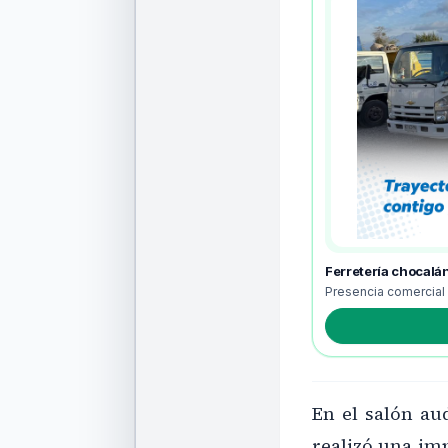
Ferretería chocalá
Presencia comercial
En el salón aud
realizó una imp