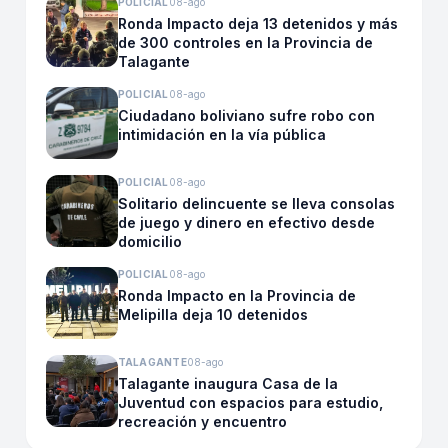
POLICIAL
08-ago
Ronda Impacto deja 13 detenidos y más
de 300 controles en la Provincia de
Talagante
POLICIAL
08-ago
Ciudadano boliviano sufre robo con
intimidación en la vía pública
POLICIAL
08-ago
Solitario delincuente se lleva consolas
de juego y dinero en efectivo desde
domicilio
POLICIAL
08-ago
Ronda Impacto en la Provincia de
Melipilla deja 10 detenidos
TALAGANTE
08-ago
Talagante inaugura Casa de la
Juventud con espacios para estudio,
recreación y encuentro