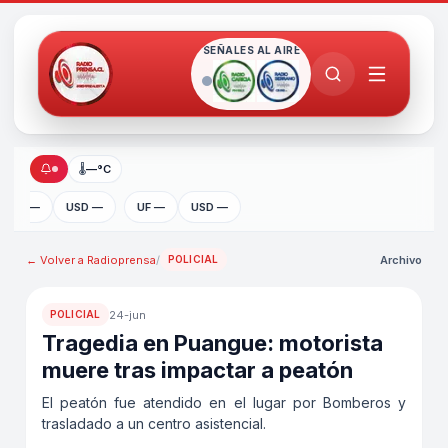
SEÑALES AL AIRE
🌡
—°C
UF —
USD —
UF —
USD —
← Volver a
Radioprensa
/
Archivo
POLICIAL
24-jun
POLICIAL
Tragedia en Puangue: motorista
muere tras impactar a peatón
El peatón fue atendido en el lugar por Bomberos y
trasladado a un centro asistencial.