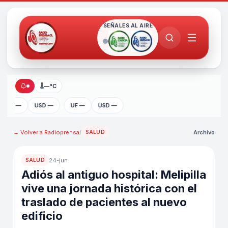
SEÑALES AL AIRE
🌡
—°C
UF —
USD —
UF —
USD —
← Volver a
Radioprensa
/
Archivo
SALUD
24-jun
SALUD
Adiós al antiguo hospital: Melipilla
vive una jornada histórica con el
traslado de pacientes al nuevo
edificio