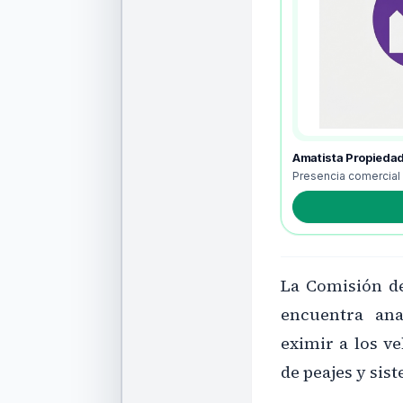
Amatista Propieda
Presencia comercial
La Comisión d
encuentra an
eximir a los v
de peajes y sis