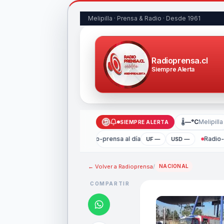
Melipilla · Prensa & Radio · Desde 1961
Radioprensa.cl
Siempre Alerta
🌡
—°C
Melipilla
SIEMPRE ALERTA
Radio-prensa al día
Radio-p
UF —
USD —
← Volver a
Radioprensa
/
NACIONAL
COMPARTIR