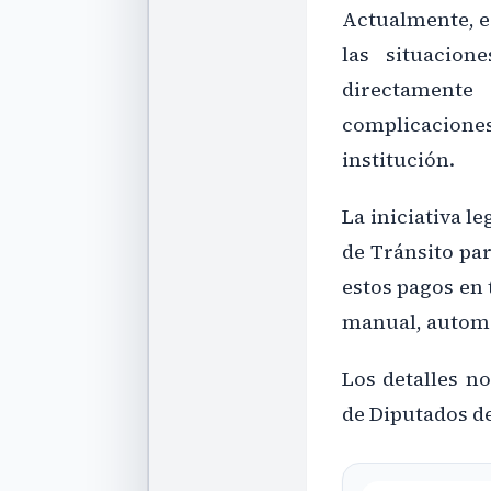
Actualmente, es
las situacion
directament
complicacion
institución.
La iniciativa l
de Tránsito pa
estos pagos en
manual, automát
Los detalles n
de Diputados de