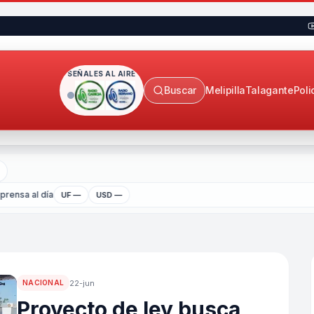
SEÑALES AL AIRE
Buscar
Melipilla
Talagante
Poli
rensa al día
UF —
USD —
22-jun
NACIONAL
Proyecto de ley busca