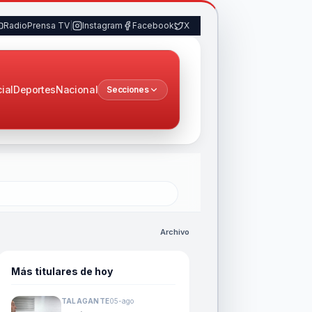
RadioPrensa TV
|
Instagram
Facebook
X
cial
Deportes
Nacional
Secciones
Archivo
Más titulares de hoy
TALAGANTE
05-ago