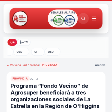
SEÑALES AL AIRE
🌡
—°C
UF —
USD —
UF —
USD —
← Volver a
Radioprensa
/
Archivo
PROVINCIA
02-jul
PROVINCIA
Programa “Fondo Vecino” de
Agrosuper beneficiará a tres
organizaciones sociales de La
Estrella en la Región de O'Higgins