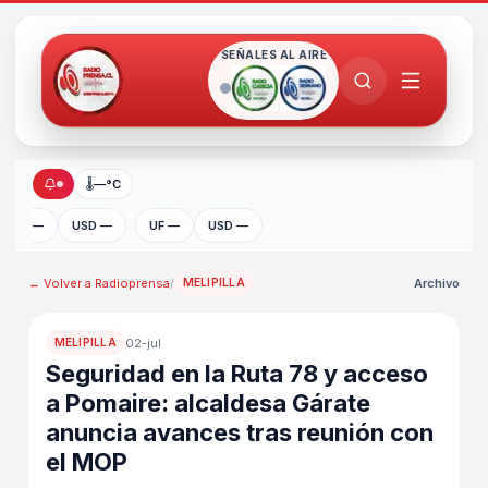
SEÑALES AL AIRE
🌡
—°C
UF —
USD —
UF —
USD —
← Volver a
Radioprensa
/
Archivo
MELIPILLA
02-jul
MELIPILLA
Seguridad en la Ruta 78 y acceso
a Pomaire: alcaldesa Gárate
anuncia avances tras reunión con
el MOP