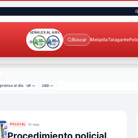
SEÑALES AL AIRE
Buscar
Melipilla
Talagante
Poli
rensa al día
UF —
USD —
31-may
POLICIAL
Procedimiento policial