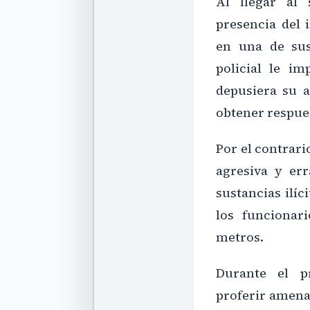
Al llegar al 
presencia del 
en una de sus
policial le im
depusiera su ac
obtener respues
Por el contrari
agresiva y err
sustancias ilíc
los funcionar
metros.
Durante el p
proferir amenaz