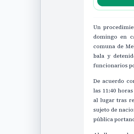
Un procedimien
domingo en ca
comuna de Meli
bala y deteni
funcionarios p
De acuerdo con
las 11:40 hora
al lugar tras 
sujeto de nacio
pública portand