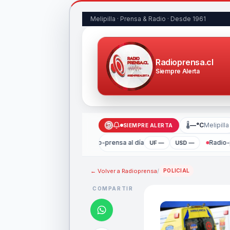
Melipilla · Prensa & Radio · Desde 1961
Radioprensa.cl
Siempre Alerta
🌡
—°C
Melipilla
SIEMPRE ALERTA
Radio-prensa al día
Radio-p
UF —
USD —
← Volver a
Radioprensa
/
POLICIAL
COMPARTIR