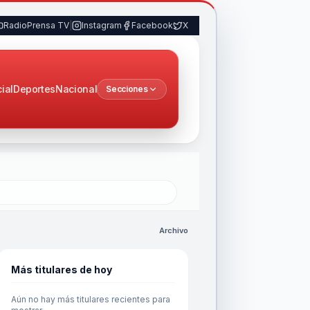
RadioPrensa TV
|
Instagram
Facebook
X
cial
Deportes
Nacional
Secciones
Archivo
Más titulares de hoy
Aún no hay más titulares recientes para