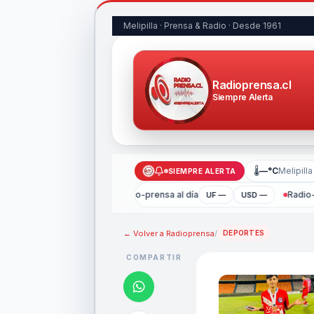
Melipilla · Prensa & Radio · Desde 1961
Radioprensa.cl
Siempre Alerta
🌡
—°C
Melipilla
SIEMPRE ALERTA
Radio-prensa al día
Radio-
UF —
USD —
← Volver a
Radioprensa
/
DEPORTES
COMPARTIR