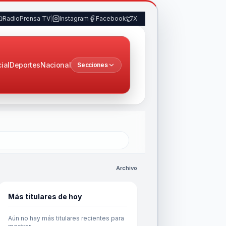
RadioPrensa TV
|
Instagram
Facebook
X
cial
Deportes
Nacional
Secciones
Archivo
Más titulares de hoy
Aún no hay más titulares recientes para