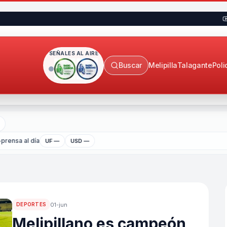
SEÑALES AL AIRE
Buscar
Melipilla
Talagante
Poli
prensa al día
UF —
USD —
01-jun
DEPORTES
Melipillano es campeón