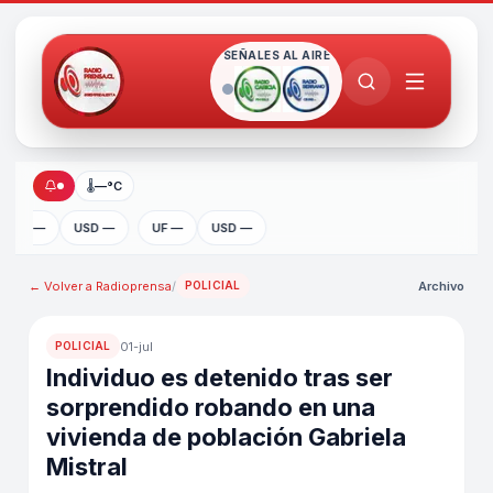
SEÑALES AL AIRE
🌡
—°C
UF —
USD —
UF —
USD —
← Volver a
Radioprensa
/
Archivo
POLICIAL
01-jul
POLICIAL
Individuo es detenido tras ser
sorprendido robando en una
vivienda de población Gabriela
Mistral