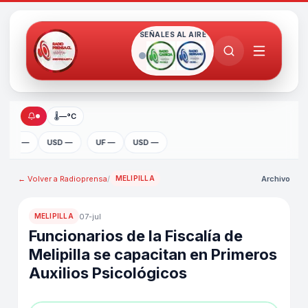
SEÑALES AL AIRE
🌡
—°C
UF —
USD —
UF —
USD —
← Volver a
Radioprensa
/
Archivo
MELIPILLA
07-jul
MELIPILLA
Funcionarios de la Fiscalía de
Melipilla se capacitan en Primeros
Auxilios Psicológicos