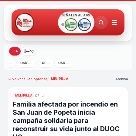
SEÑALES AL AIRE
🌡
—°C
UF —
USD —
UF —
USD —
← Volver a
Radioprensa
/
Archivo
MELIPILLA
07-jul
MELIPILLA
Familia afectada por incendio en
San Juan de Popeta inicia
campaña solidaria para
reconstruir su vida junto al DUOC