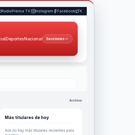
RadioPrensa TV
|
Instagram
Facebook
X
cial
Deportes
Nacional
Secciones
Archivo
Más titulares de hoy
Aún no hay más titulares recientes para