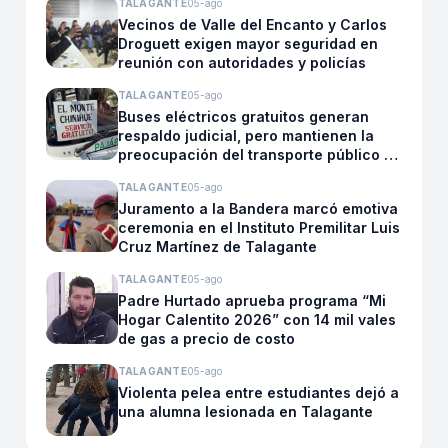
TALAGANTE
05-ago
Vecinos de Valle del Encanto y Carlos
Droguett exigen mayor seguridad en
reunión con autoridades y policías
TALAGANTE
05-ago
Buses eléctricos gratuitos generan
respaldo judicial, pero mantienen la
preocupación del transporte público en
El Monte
TALAGANTE
05-ago
Juramento a la Bandera marcó emotiva
ceremonia en el Instituto Premilitar Luis
Cruz Martínez de Talagante
TALAGANTE
05-ago
Padre Hurtado aprueba programa “Mi
Hogar Calentito 2026” con 14 mil vales
de gas a precio de costo
TALAGANTE
05-ago
Violenta pelea entre estudiantes dejó a
una alumna lesionada en Talagante