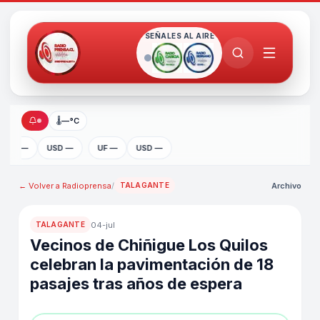
SEÑALES AL AIRE
🌡
—°C
UF —
USD —
UF —
USD —
← Volver a
Radioprensa
/
Archivo
TALAGANTE
04-jul
TALAGANTE
Vecinos de Chiñigue Los Quilos
celebran la pavimentación de 18
pasajes tras años de espera