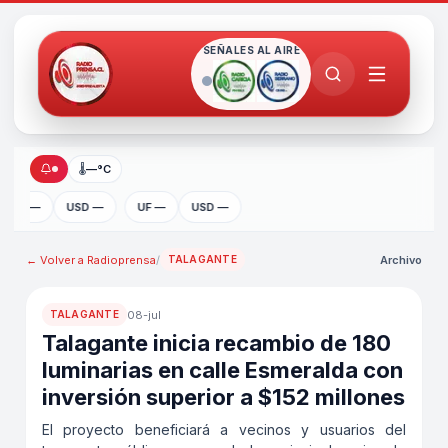
SEÑALES AL AIRE
🌡
—°C
UF —
USD —
UF —
USD —
← Volver a
Radioprensa
/
Archivo
TALAGANTE
08-jul
TALAGANTE
Talagante inicia recambio de 180
luminarias en calle Esmeralda con
inversión superior a $152 millones
El proyecto beneficiará a vecinos y usuarios del