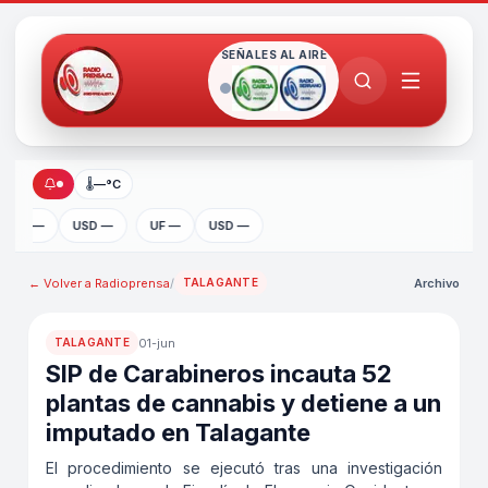
SEÑALES AL AIRE
🌡
—°C
UF —
USD —
UF —
USD —
← Volver a
Radioprensa
/
Archivo
TALAGANTE
01-jun
TALAGANTE
SIP de Carabineros incauta 52
plantas de cannabis y detiene a un
imputado en Talagante
El procedimiento se ejecutó tras una investigación