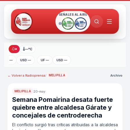
SEÑALES AL AIRE
🌡
—°C
UF —
USD —
UF —
USD —
← Volver a
Radioprensa
/
Archivo
MELIPILLA
20-may
MELIPILLA
Semana Pomairina desata fuerte
quiebre entre alcaldesa Gárate y
concejales de centroderecha
El conflicto surgió tras críticas atribuidas a la alcaldesa