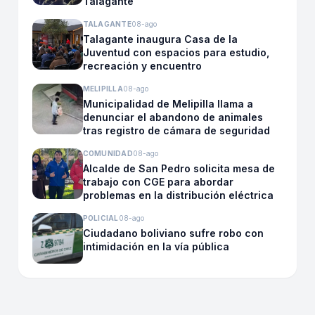
Talagante
TALAGANTE
08-ago
Talagante inaugura Casa de la
Juventud con espacios para estudio,
recreación y encuentro
MELIPILLA
08-ago
Municipalidad de Melipilla llama a
denunciar el abandono de animales
tras registro de cámara de seguridad
COMUNIDAD
08-ago
Alcalde de San Pedro solicita mesa de
trabajo con CGE para abordar
problemas en la distribución eléctrica
POLICIAL
08-ago
Ciudadano boliviano sufre robo con
intimidación en la vía pública