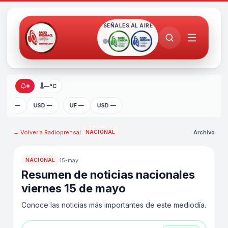
SEÑALES AL AIRE
🌡
—°C
UF —
USD —
UF —
USD —
← Volver a
Radioprensa
/
Archivo
NACIONAL
15-may
NACIONAL
Resumen de noticias nacionales
viernes 15 de mayo
Conoce las noticias más importantes de este mediodía.