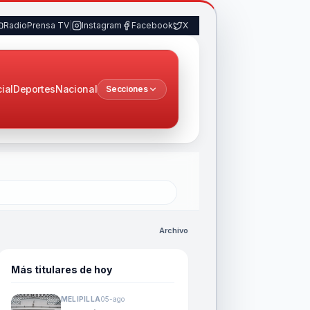
RadioPrensa TV
|
Instagram
Facebook
X
cial
Deportes
Nacional
Secciones
Archivo
Más titulares de hoy
MELIPILLA
05-ago