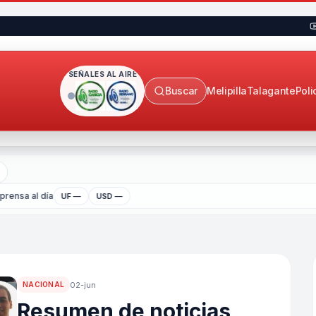
SEÑALES AL AIRE
Buscar
Melipilla
Talagante
Poli
rensa al día
UF —
USD —
02-jun
NACIONAL
Resumen de noticias