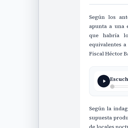
Según los ant
apunta a una 
que habría l
equivalentes a 
Fiscal Héctor B
Escuch
Según la indag
supuesta produ
de locales noc