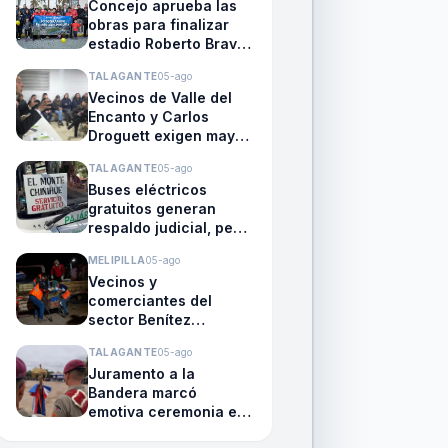
Concejo aprueba las
obras para finalizar
estadio Roberto Bravo
Santibáñez
TALAGANTE
05-ago
Vecinos de Valle del
Encanto y Carlos
Droguett exigen mayor
seguridad en reunión
TALAGANTE
05-ago
con autoridades y
Buses eléctricos
policías
gratuitos generan
respaldo judicial, pero
mantienen la
MELIPILLA
05-ago
preocupación del
Vecinos y
transporte público en
comerciantes del
El Monte
sector Benítez
denuncian
TALAGANTE
05-ago
persistencia del
Juramento a la
comercio ambulante
Bandera marcó
emotiva ceremonia en
el Instituto Premilitar