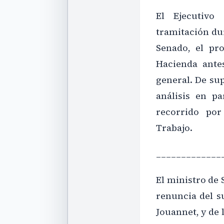
El Ejecutivo
tramitación dur
Senado, el pr
Hacienda ante
general. De sup
análisis en p
recorrido po
Trabajo.
_____________
El ministro de 
renuncia del s
Jouannet, y de 