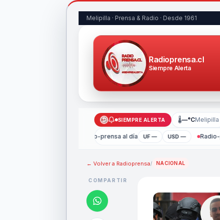
Melipilla · Prensa & Radio · Desde 1961
Radioprensa.cl
Siempre Alerta
🌡
—°C
Melipilla
SIEMPRE ALERTA
Radio-prensa al día
Radio-p
UF —
USD —
← Volver a
Radioprensa
/
NACIONAL
COMPARTIR