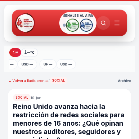
SEÑALES AL AIRE
🌡
—°C
UF —
USD —
UF —
USD —
← Volver a
Radioprensa
/
Archivo
SOCIAL
19-jun
SOCIAL
Reino Unido avanza hacia la
restricción de redes sociales para
menores de 16 años: ¿Qué opinan
nuestros auditores, seguidores y