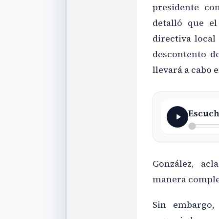
presidente co
detalló que e
directiva local
descontento d
llevará a cabo e
Escuch
González, acl
manera comple
Sin embargo, 