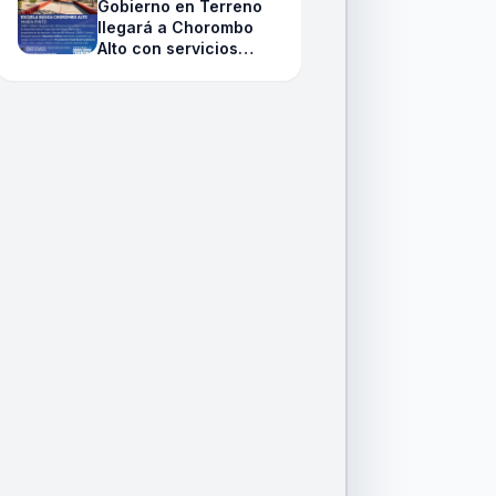
Gobierno en Terreno
llegará a Chorombo
Alto con servicios
públicos y un
panorama especial
para celebrar el Día de
la Niñez junto a la
Small Band de
Carabineros