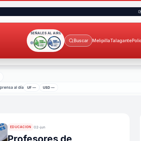
SEÑALES AL AIRE
Buscar
Melipilla
Talagante
Poli
rensa al día
UF —
USD —
02-jun
EDUCACION
Profesores de