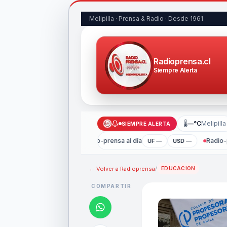
Melipilla · Prensa & Radio · Desde 1961
Radioprensa.cl
Siempre Alerta
🌡
—°C
Melipilla
SIEMPRE ALERTA
Radio-prensa al día
Radio-p
UF —
USD —
← Volver a
Radioprensa
/
EDUCACION
COMPARTIR