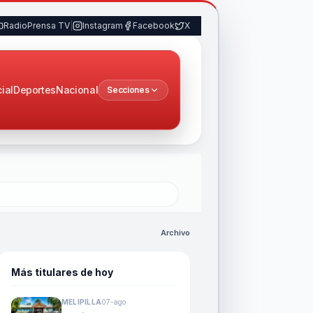
RadioPrensa TV
|
Instagram
Facebook
X
cial
Deportes
Nacional
Secciones
Archivo
Más titulares de hoy
MELIPILLA
07-ago