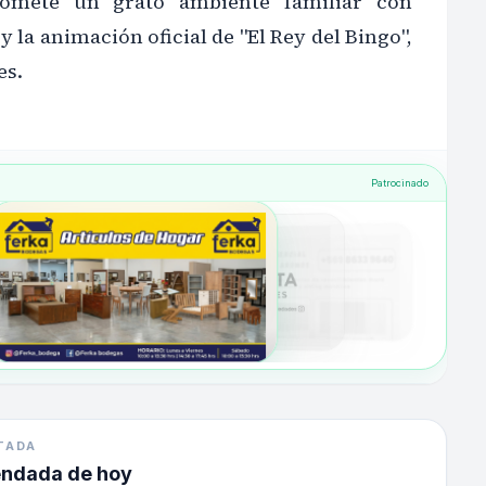
romete un grato ambiente familiar con
y la animación oficial de "El Rey del Bingo",
es.
Patrocinado
TADA
endada de hoy