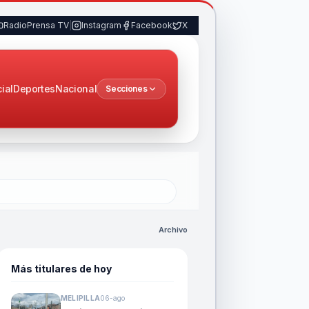
RadioPrensa TV
|
Instagram
Facebook
X
cial
Deportes
Nacional
Secciones
Archivo
Más titulares de hoy
MELIPILLA
06-ago