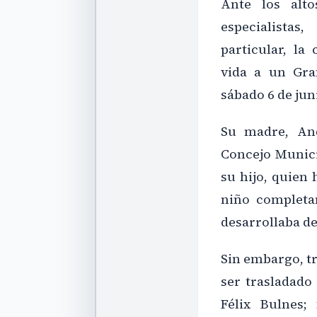
Ante los alt
especialista
particular, l
vida a un Gra
sábado 6 de jun
Su madre, And
Concejo Municip
su hijo, quien 
niño completa
desarrollaba d
Sin embargo, t
ser trasladado
Félix Bulnes;