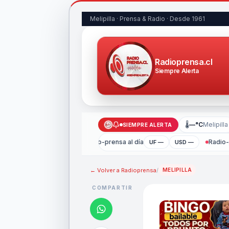
Melipilla · Prensa & Radio · Desde 1961
Radioprensa.cl
Siempre Alerta
🌡
—°C
Melipilla
SIEMPRE ALERTA
Radio-prensa al día
Radio-p
UF —
USD —
← Volver a
Radioprensa
/
MELIPILLA
COMPARTIR