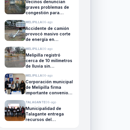
Vecinos denuncian
graves problemas de
congestión para
ingresar a Melipilla y
MELIPILLA
06-ago
exigen soluciones
Accidente de camión
viales
provocó masivo corte
de energía en
Curacaví, afectando a
MELIPILLA
06-ago
6.000 clientes
Melipilla registró
cerca de 10 milímetros
de lluvia sin
emergencias durante
MELIPILLA
06-ago
la noche
Corporación municipal
de Melipilla firma
importante convenio
con fundación Chile
TALAGANTE
06-ago
Dual
Municipalidad de
Talagante entrega
recursos del
Foncodelo 2026 a 17