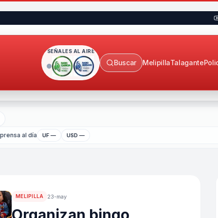
SEÑALES AL AIRE
Buscar
Melipilla
Talagante
Poli
rensa al día
UF —
USD —
23-may
MELIPILLA
Organizan bingo