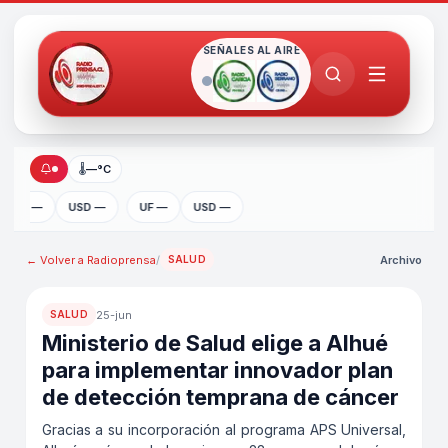
SEÑALES AL AIRE
🌡
—°C
UF —
USD —
UF —
USD —
← Volver a
Radioprensa
/
Archivo
SALUD
25-jun
SALUD
Ministerio de Salud elige a Alhué
para implementar innovador plan
de detección temprana de cáncer
Gracias a su incorporación al programa APS Universal,