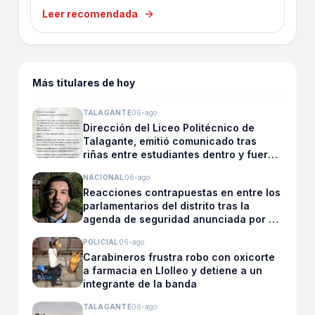
Leer recomendada
Más titulares de hoy
TALAGANTE
06-ago
Dirección del Liceo Politécnico de
Talagante, emitió comunicado tras
riñas entre estudiantes dentro y fuera
del Liceo del establecimiento
NACIONAL
06-ago
Reacciones contrapuestas en entre los
parlamentarios del distrito tras la
agenda de seguridad anunciada por el
presidente Kast
POLICIAL
06-ago
Carabineros frustra robo con oxicorte
a farmacia en Llolleo y detiene a un
integrante de la banda
TALAGANTE
06-ago