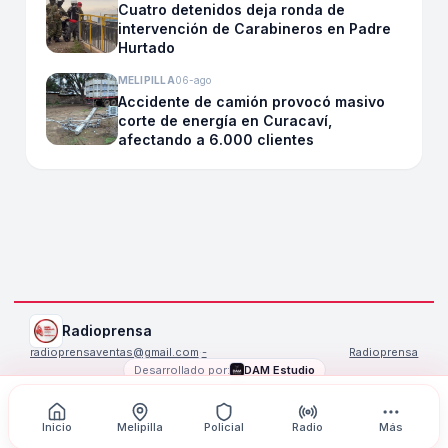
Cuatro detenidos deja ronda de
intervención de Carabineros en Padre
Hurtado
MELIPILLA
06-ago
Accidente de camión provocó masivo
corte de energía en Curacaví,
afectando a 6.000 clientes
Radioprensa
radioprensaventas@gmail.com
·
-
Radioprensa
Desarrollado por:
DAM Estudio
©
2026
Radioprensa
. Todos los derechos reservados.
Inicio
Melipilla
Policial
Radio
Más