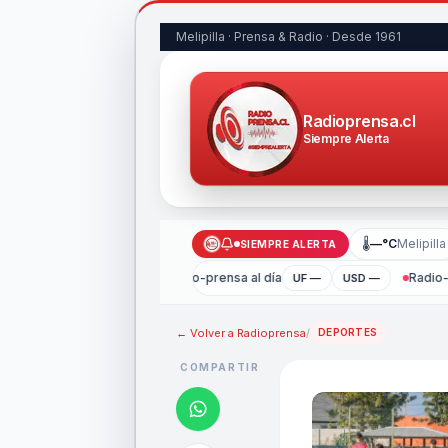
Melipilla · Prensa & Radio · Desde 1961
Radioprensa.cl
Siempre Alerta
🌡
—°C
Melipilla
SIEMPRE ALERTA
Radio-prensa al día
Radio-
UF —
USD —
← Volver a
Radioprensa
/
DEPORTES
COMPARTIR