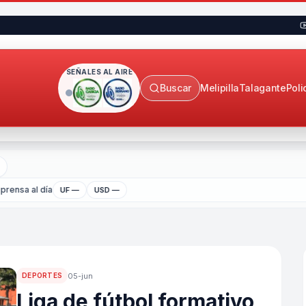
SEÑALES AL AIRE
Buscar
Melipilla
Talagante
Poli
prensa al día
UF —
USD —
05-jun
DEPORTES
Liga de fútbol formativo