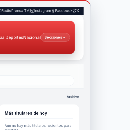
RadioPrensa TV
|
Instagram
Facebook
X
cial
Deportes
Nacional
Secciones
Archivo
Más titulares de hoy
Aún no hay más titulares recientes para