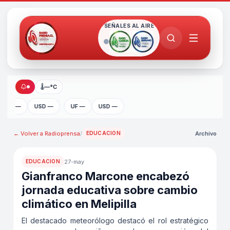
SEÑALES AL AIRE
🌡
—°C
UF —
USD —
UF —
USD —
← Volver a
Radioprensa
/
Archivo
EDUCACION
27-may
EDUCACION
Gianfranco Marcone encabezó
jornada educativa sobre cambio
climático en Melipilla
El destacado meteorólogo destacó el rol estratégico