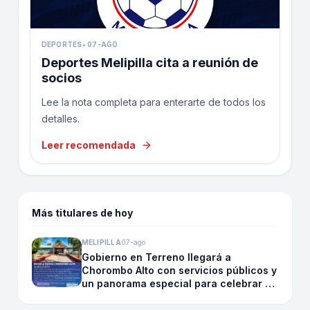
DEPORTES
•
07-AGO
Deportes Melipilla cita a reunión de
socios
Lee la nota completa para enterarte de todos los
detalles.
Leer recomendada
Más titulares de hoy
MELIPILLA
07-ago
Gobierno en Terreno llegará a
Chorombo Alto con servicios públicos y
un panorama especial para celebrar el
Día de la Niñez junto a la Small Band de
Carabineros