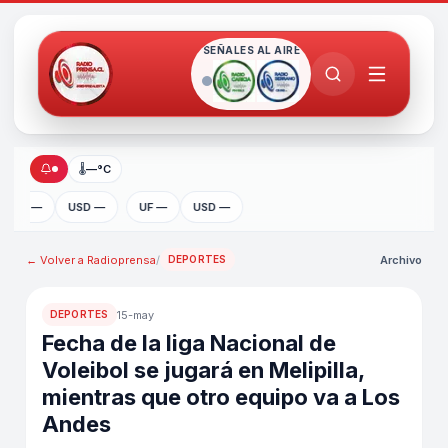
SEÑALES AL AIRE
🌡
—°C
UF —
USD —
UF —
USD —
← Volver a
Radioprensa
/
Archivo
DEPORTES
15-may
DEPORTES
Fecha de la liga Nacional de
Voleibol se jugará en Melipilla,
mientras que otro equipo va a Los
Andes