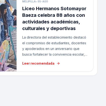
MELIPILLA
•
05-AGO
Liceo Hermanos Sotomayor
Baeza celebra 88 años con
actividades académicas,
culturales y deportivas
La directora del establecimiento destacó
el compromiso de estudiantes, docentes
y apoderados en un aniversario que
busca fortalecer la convivencia escolar,
la participación y el sentido de
Leer recomendada
pertenencia de la comunidad educativa.