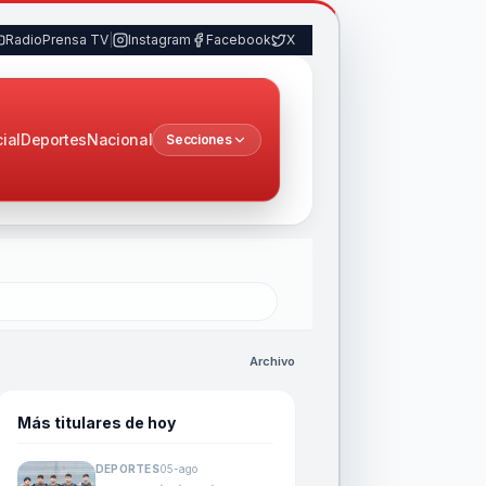
RadioPrensa TV
|
Instagram
Facebook
X
cial
Deportes
Nacional
Secciones
Archivo
Más titulares de hoy
DEPORTES
05-ago