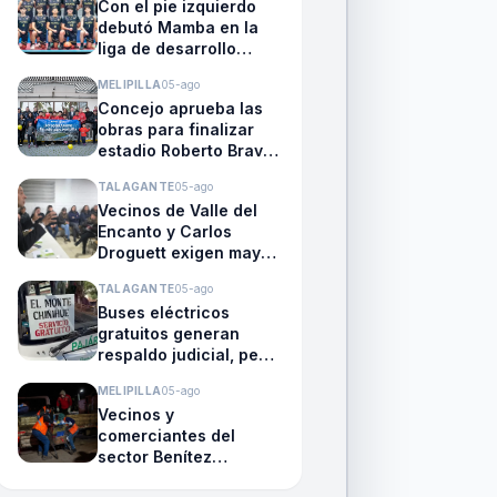
Con el pie izquierdo
debutó Mamba en la
liga de desarrollo
básquetbol
MELIPILLA
05-ago
Concejo aprueba las
obras para finalizar
estadio Roberto Bravo
Santibáñez
TALAGANTE
05-ago
Vecinos de Valle del
Encanto y Carlos
Droguett exigen mayor
seguridad en reunión
TALAGANTE
05-ago
con autoridades y
Buses eléctricos
policías
gratuitos generan
respaldo judicial, pero
mantienen la
MELIPILLA
05-ago
preocupación del
Vecinos y
transporte público en
comerciantes del
El Monte
sector Benítez
denuncian