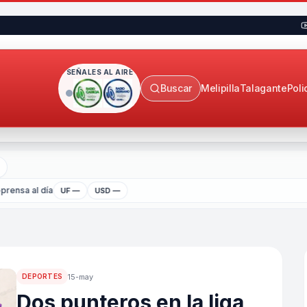
SEÑALES AL AIRE
Buscar
Melipilla
Talagante
Poli
prensa al día
UF —
USD —
15-may
DEPORTES
Dos punteros en la liga