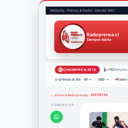
Melipilla · Prensa & Radio · Desde 1961
Radioprensa.cl
Siempre Alerta
🌡
—°C
Melipilla
SIEMPRE ALERTA
Radio-prensa al día
Radio-
UF —
USD —
← Volver a
Radioprensa
/
DEPORTES
COMPARTIR