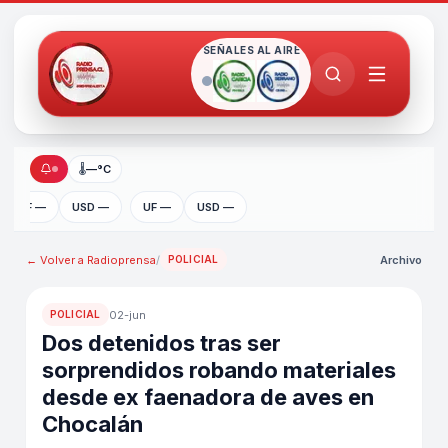
SEÑALES AL AIRE
🌡
—°C
UF —
USD —
UF —
USD —
← Volver a
Radioprensa
/
Archivo
POLICIAL
02-jun
POLICIAL
Dos detenidos tras ser
sorprendidos robando materiales
desde ex faenadora de aves en
Chocalán