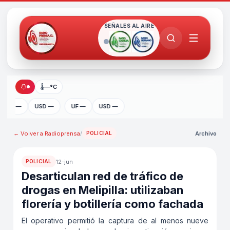
SEÑALES AL AIRE
🌡
—°C
UF —
USD —
UF —
USD —
← Volver a
Radioprensa
/
Archivo
POLICIAL
12-jun
POLICIAL
Desarticulan red de tráfico de
drogas en Melipilla: utilizaban
florería y botillería como fachada
El operativo permitió la captura de al menos nueve