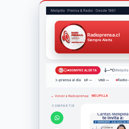
Melipilla · Prensa & Radio · Desde 1961
Radioprensa.cl
Siempre Alerta
🌡
—°C
Melipilla
SIEMPRE ALERTA
Radio-prensa al día
Radio-p
UF —
USD —
← Volver a
Radioprensa
/
MELIPILLA
COMPARTIR