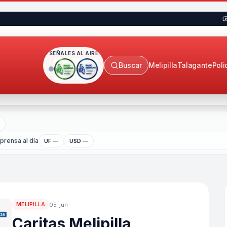
SEÑALES AL AIRE
Buscar
Melipilla
Talagante
Poli
rensa al día
UF —
USD —
05-jun
MELIPILLA
Caritas Melipilla