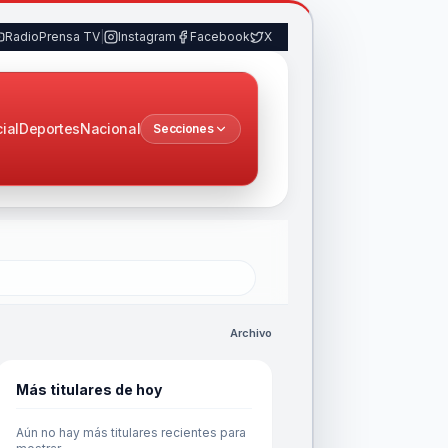
RadioPrensa TV
|
Instagram
Facebook
X
cial
Deportes
Nacional
Secciones
Archivo
Más titulares de hoy
Aún no hay más titulares recientes para