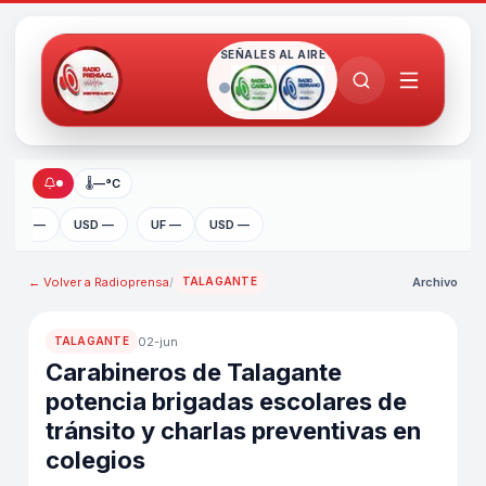
SEÑALES AL AIRE
🌡
—°C
UF —
USD —
UF —
USD —
← Volver a
Radioprensa
/
Archivo
TALAGANTE
02-jun
TALAGANTE
Carabineros de Talagante
potencia brigadas escolares de
tránsito y charlas preventivas en
colegios