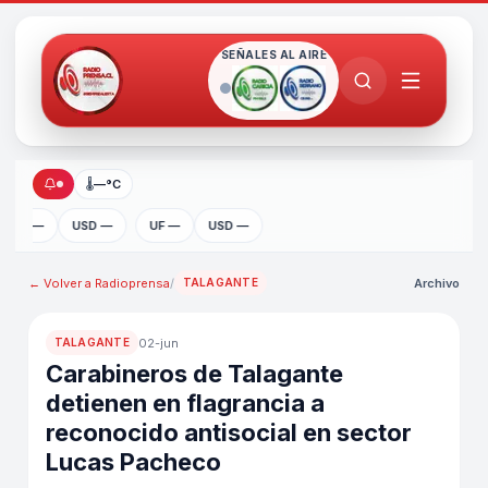
SEÑALES AL AIRE
🌡
—°C
UF —
USD —
UF —
USD —
← Volver a
Radioprensa
/
Archivo
TALAGANTE
02-jun
TALAGANTE
Carabineros de Talagante
detienen en flagrancia a
reconocido antisocial en sector
Lucas Pacheco