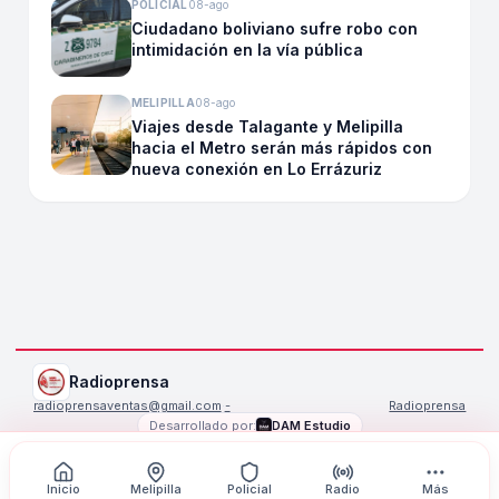
POLICIAL
08-ago
Ciudadano boliviano sufre robo con
intimidación en la vía pública
MELIPILLA
08-ago
Viajes desde Talagante y Melipilla
hacia el Metro serán más rápidos con
nueva conexión en Lo Errázuriz
Radioprensa
radioprensaventas@gmail.com
·
-
Radioprensa
Desarrollado por:
DAM Estudio
©
2026
Radioprensa
. Todos los derechos reservados.
Inicio
Melipilla
Policial
Radio
Más