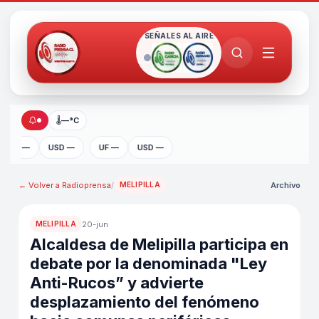
SEÑALES AL AIRE
🌡
—°C
UF —
USD —
UF —
USD —
← Volver a
Radioprensa
/
Archivo
MELIPILLA
20-jun
MELIPILLA
Alcaldesa de Melipilla participa en
debate por la denominada "Ley
Anti-Rucos” y advierte
desplazamiento del fenómeno