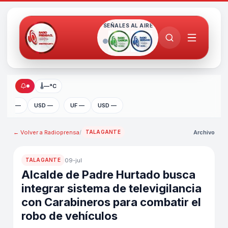
SEÑALES AL AIRE
🌡
—°C
UF —
USD —
UF —
USD —
← Volver a
Radioprensa
/
Archivo
TALAGANTE
09-jul
TALAGANTE
Alcalde de Padre Hurtado busca
integrar sistema de televigilancia
con Carabineros para combatir el
robo de vehículos