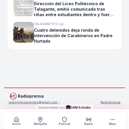
Dirección del Liceo Politécnico de
Talagante, emitió comunicado tras
riñas entre estudiantes dentro y fuera
del Liceo del establecimiento
TALAGANTE
06-ago
Cuatro detenidos deja ronda de
intervención de Carabineros en Padre
Hurtado
Radioprensa
radioprensaventas@gmail.com
·
-
Radioprensa
Desarrollado por:
DAM Estudio
©
2026
Radioprensa
. Todos los derechos reservados.
Inicio
Melipilla
Policial
Radio
Más