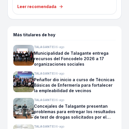
Leer recomendada
Más titulares de hoy
TALAGANTE
06-ago
Municipalidad de Talagante entrega
recursos del Foncodelo 2026 a 17
organizaciones sociales
TALAGANTE
06-ago
Peñaflor dio inicio a curso de Técnicas
Básicas de Enfermería para fortalecer
la empleabilidad de vecinos
TALAGANTE
06-ago
Concejales de Talagante presentan
problemas para entregar los resultados
de test de drogas solicitados por el
propio Concejo
TALAGANTE
06-ago