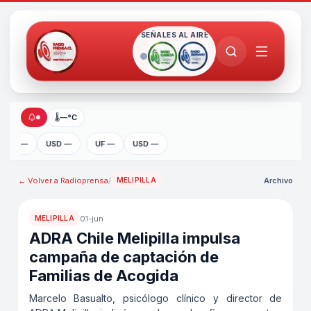
SEÑALES AL AIRE
🌡
—°C
UF —
USD —
UF —
USD —
← Volver a
Radioprensa
/
Archivo
MELIPILLA
01-jun
MELIPILLA
ADRA Chile Melipilla impulsa
campaña de captación de
Familias de Acogida
Marcelo Basualto, psicólogo clínico y director de