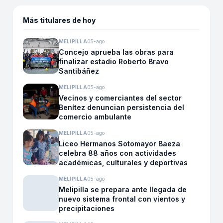
Más titulares de hoy
MELIPILLA
05-ago
Concejo aprueba las obras para
finalizar estadio Roberto Bravo
Santibáñez
MELIPILLA
05-ago
Vecinos y comerciantes del sector
Benítez denuncian persistencia del
comercio ambulante
MELIPILLA
05-ago
Liceo Hermanos Sotomayor Baeza
celebra 88 años con actividades
académicas, culturales y deportivas
MELIPILLA
05-ago
Melipilla se prepara ante llegada de
nuevo sistema frontal con vientos y
precipitaciones