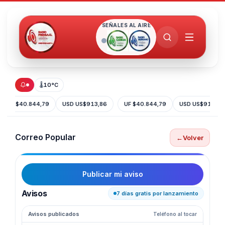
SEÑALES AL AIRE
🌡
10°C
UF $40.844,79
USD US$913,86
UF $40.844,79
USD US$913,86
Correo Popular
←
Volver
Publicar mi aviso
Avisos
7 días gratis por lanzamiento
Avisos publicados
Teléfono al tocar