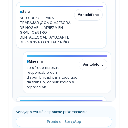
Sara
Ver teléfono
ME OFREZCO PARA
TRABAJAR ,COMO ASESORA
DE HOGAR, LIMPIEZA EN
GRAL, CENTRO
DENTAL,LOCAL ,AYUDANTE
DE COCINA O CUIDAR NIÑO
Maestro
Ver teléfono
se ofrece maestro
responsable con
disponibilidad para todo tipo
de trabajo, construcción y
reparación,
Rodrigo Aguilar
Ver teléfono
ServyApp estará disponible próximamente.
Vulcanización y lavado de
camiones ,engrases
Pronto en ServyApp
vulcanización y lubricantes
en chocalan g60 km 1 media