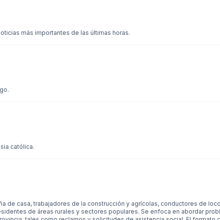
oticias más importantes de las últimas horas.
go.
sia católica.
ña de casa, trabajadores de la construcción y agrícolas, conductores de lo
residentes de áreas rurales y sectores populares. Se enfoca en abordar prob
rovincia, tales como reclamos y solicitudes de asistencia social. El formato