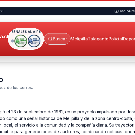
961
RadioPr
SEÑALES AL AIRE
a.cl
Buscar
Melipilla
Talagante
Policial
Depor
o
oz de los cerros.
gió el 23 de septiembre de 1961, en un proyecto impulsado por Jo
do como una señal histórica de Melipilla y de la zona centro-costa
 local, el servicio a la comunidad y la compañía diaria. Su trayector
nocible para generaciones de auditores, combinando noticias, orien