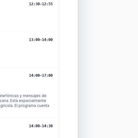
12:30
–
12:55
13:00
–
14:00
14:00
–
17:00
 telefónicas y mensajes de
icana. Está especialmente
agrícola. El programa cuenta
14:00
–
14:30