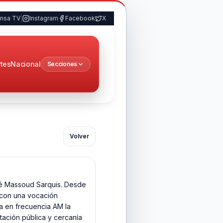
ensa TV
|
Instagram
Facebook
X
tes
Nacional
Secciones
Volver
sé Massoud Sarquis. Desde
, con una vocación
ia en frecuencia AM la
tación pública y cercanía