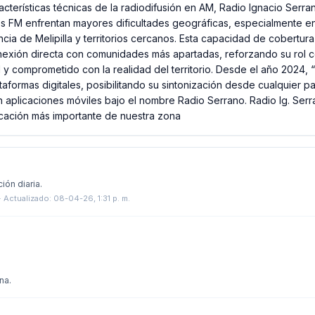
características técnicas de la radiodifusión en AM, Radio Ignacio Serr
s FM enfrentan mayores dificultades geográficas, especialmente en z
cia de Melipilla y territorios cercanos. Esta capacidad de cobertura
exión directa con comunidades más apartadas, reforzando su rol
 y comprometido con la realidad del territorio. Desde el año 2024, 
aformas digitales, posibilitando su sintonización desde cualquier 
 aplicaciones móviles bajo el nombre Radio Serrano. Radio Ig. Serra
cación más importante de nuestra zona
ción diaria.
·
Actualizado: 08-04-26, 1:31 p. m.
na.