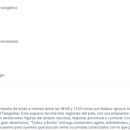
evangélico
miscelaneo
go.
paña de lunes a viernes entre las 18:00 y 21:00 horas por Radios Ignacio Se
Talagante). Este espacio recorre tres regiones del país, con una propuesta
destacadas figuras del ámbito nacional, regional, provincial y comunal. Co
 gran dinamismo, "Todos a Bordo" entrega contenidos ágiles, entretenidos
ncuentro para oyentes que buscan cerrar su jornada conectados con lo que