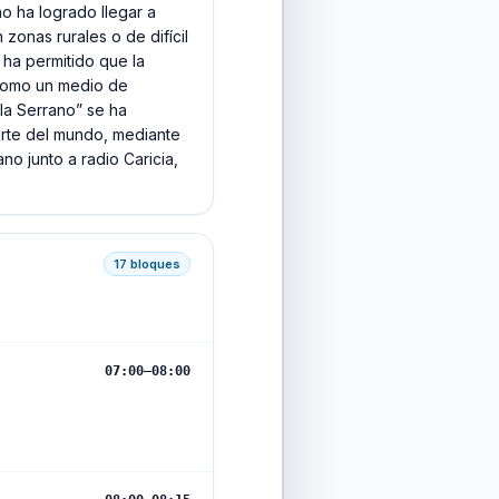
ano ha logrado llegar a
onas rurales o de difícil
 ha permitido que la
 como un medio de
“la Serrano” se ha
parte del mundo, mediante
no junto a radio Caricia,
17
bloques
07:00
–
08:00