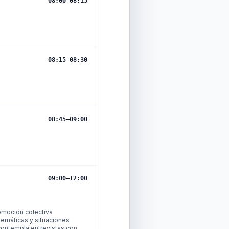
08:00
–
08:15
08:15
–
08:30
08:45
–
09:00
09:00
–
12:00
comoción colectiva
lemáticas y situaciones
 contempla entrevistas con