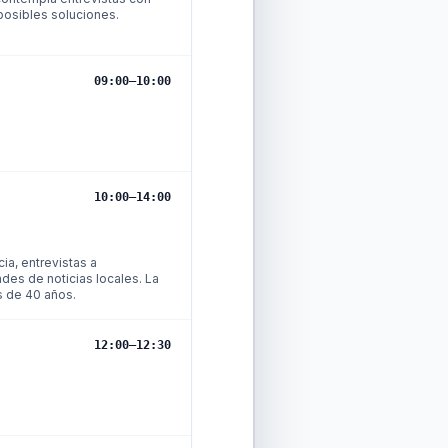
 posibles soluciones.
09:00
–
10:00
10:00
–
14:00
cia, entrevistas a
des de noticias locales. La
s de 40 años.
12:00
–
12:30