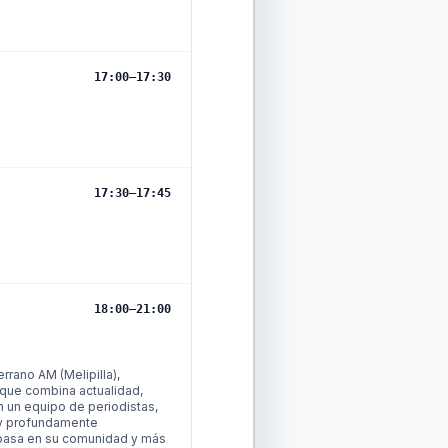
17:00
–
17:30
17:30
–
17:45
18:00
–
21:00
rrano AM (Melipilla),
 que combina actualidad,
n un equipo de periodistas,
 y profundamente
 pasa en su comunidad y más