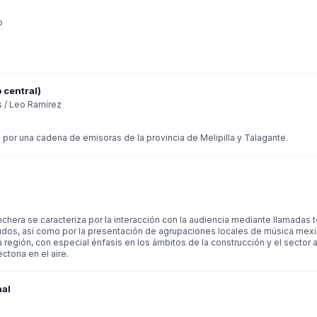
o
 central)
s / Leo Ramírez
e por una cadena de emisoras de la provincia de Melipilla y Talagante.
chera se caracteriza por la interacción con la audiencia mediante llamadas
udos, así como por la presentación de agrupaciones locales de música mex
la región, con especial énfasis en los ámbitos de la construcción y el sector 
toria en el aire.
nal