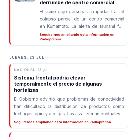
derrumbe de centro comercial
El sismo dejó personas atrapadas tras el
colapso parcial de un centro comercial
en Kumamoto. La alerta de tsunami fue
cancelada y el SHOA descartó riesgo
Seguiremos ampliando esta información en
Radioprensa.
para las costas de Chile.
JUEVES, 23 JUL
NACIONAL
·
23-jul
Sistema frontal podría elevar
temporalmente el precio de algunas
hortalizas
El Gobierno advirtió que problemas de conectividad
han dificultado la distribución de productos como
lechugas, apio y acelgas. Las alzas serían puntuales y
de corta duración.
Seguiremos ampliando esta información en Radioprensa.