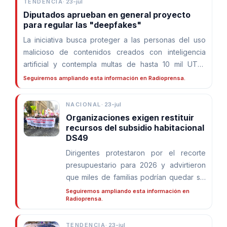
TENDENCIA
·
23-jul
Diputados aprueban en general proyecto
para regular las "deepfakes"
La iniciativa busca proteger a las personas del uso
malicioso de contenidos creados con inteligencia
artificial y contempla multas de hasta 10 mil UTM,
además del retiro judicial de publicaciones.
Seguiremos ampliando esta información en Radioprensa.
NACIONAL
·
23-jul
Organizaciones exigen restituir
recursos del subsidio habitacional
DS49
Dirigentes protestaron por el recorte
presupuestario para 2026 y advirtieron
que miles de familias podrían quedar sin
acceso a una vivienda. El Gobierno
Seguiremos ampliando esta información en
Radioprensa.
atribuyó la reducción a decisiones de la
administración anterior.
TENDENCIA
·
23-jul