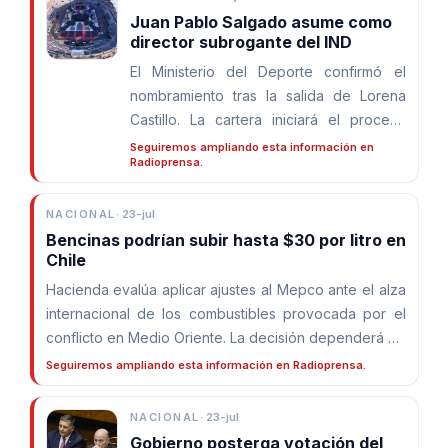
Juan Pablo Salgado asume como
director subrogante del IND
El Ministerio del Deporte confirmó el
nombramiento tras la salida de Lorena
Castillo. La cartera iniciará el proceso
para proveer el cargo de forma definitiva
Seguiremos ampliando esta información en
Radioprensa.
mediante Alta Dirección Pública.
NACIONAL
·
23-jul
Bencinas podrían subir hasta $30 por litro en
Chile
Hacienda evalúa aplicar ajustes al Mepco ante el alza
internacional de los combustibles provocada por el
conflicto en Medio Oriente. La decisión dependerá de
la evolución de los mercados y del escenario fiscal.
Seguiremos ampliando esta información en Radioprensa.
NACIONAL
·
23-jul
Gobierno posterga votación del