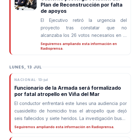
Plan de Reconstrucción por falta
de apoyos
El Ejecutivo retiró la urgencia del
proyecto tras constatar que no
alcanzaba los 26 votos necesarios en el
Senado. La discusión se retomará
Seguiremos ampliando esta información en
Radioprensa.
después de la semana distrital.
LUNES, 13 JUL
NACIONAL
·
13-jul
Funcionario de la Armada será formalizado
por fatal atropello en Viña del Mar
El conductor enfrentará este lunes una audiencia por
cuasidelito de homicidio tras el atropello que dejó
seis fallecidos y siete heridos. La investigación busca
determinar las causas del accidente.
Seguiremos ampliando esta información en Radioprensa.