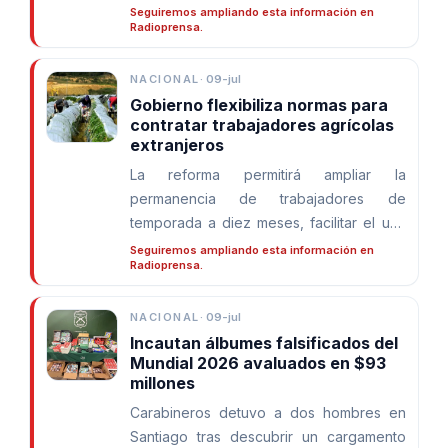
permanecerá con modificaciones hasta
Seguiremos ampliando esta información en
Radioprensa.
las 15:00 horas.
NACIONAL
·
09-jul
Gobierno flexibiliza normas para
contratar trabajadores agrícolas
extranjeros
La reforma permitirá ampliar la
permanencia de trabajadores de
temporada a diez meses, facilitar el uso
de la cédula de identidad en los trámites
Seguiremos ampliando esta información en
Radioprensa.
migratorios y habilitar la firma electrónica
de contratos.
NACIONAL
·
09-jul
Incautan álbumes falsificados del
Mundial 2026 avaluados en $93
millones
Carabineros detuvo a dos hombres en
Santiago tras descubrir un cargamento