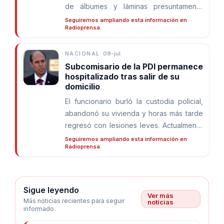
de álbumes y láminas presuntamente
falsificados. En el vehículo también se
Seguiremos ampliando esta información en
Radioprensa.
encontró un arma similar a una Glock.
NACIONAL
·
09-jul
Subcomisario de la PDI permanece
hospitalizado tras salir de su
domicilio
El funcionario burló la custodia policial,
abandonó su vivienda y horas más tarde
regresó con lesiones leves. Actualmente
permanece internado en el Hospital de
Seguiremos ampliando esta información en
Radioprensa.
Carabineros, fuera de riesgo vital.
Sigue leyendo
Ver más
Más noticias recientes para seguir
noticias
informado.