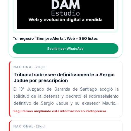
Tu negocio “Siempre Alerta”. Web + SEO listos
Escribir por WhatsApp
NACIONAL
·
28-jul
Tribunal sobresee definitivamente a Sergio
Jadue por prescripción
El 13° Juzgado de Garantía de Santiago acogió la
solicitud de la defensa y decretó el sobreseimiento
definitivo de Sergio Jadue y su exasesor Mauricio
Etcheverry por prescripción de la acción penal.
Seguiremos ampliando esta información en Radioprensa.
NACIONAL
·
28-jul