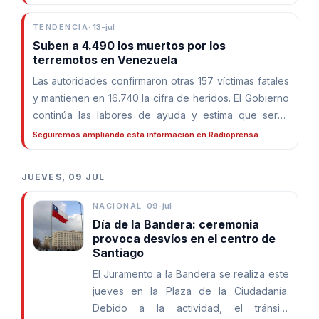
este año.
TENDENCIA
·
13-jul
Suben a 4.490 los muertos por los
terremotos en Venezuela
Las autoridades confirmaron otras 157 víctimas fatales
y mantienen en 16.740 la cifra de heridos. El Gobierno
continúa las labores de ayuda y estima que serán
necesarias unas 25.000 viviendas para los
Seguiremos ampliando esta información en Radioprensa.
damnificados.
JUEVES, 09 JUL
NACIONAL
·
09-jul
Día de la Bandera: ceremonia
provoca desvíos en el centro de
Santiago
El Juramento a la Bandera se realiza este
jueves en la Plaza de la Ciudadanía.
Debido a la actividad, el tránsito