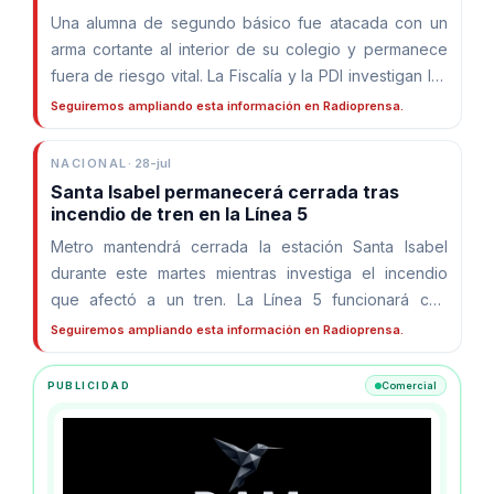
Una alumna de segundo básico fue atacada con un
arma cortante al interior de su colegio y permanece
fuera de riesgo vital. La Fiscalía y la PDI investigan las
circunstancias del hecho y las motivaciones de la
Seguiremos ampliando esta información en Radioprensa.
agresión.
NACIONAL
·
28-jul
Santa Isabel permanecerá cerrada tras
incendio de tren en la Línea 5
Metro mantendrá cerrada la estación Santa Isabel
durante este martes mientras investiga el incendio
que afectó a un tren. La Línea 5 funcionará con
normalidad, pero sin detenerse en esa estación.
Seguiremos ampliando esta información en Radioprensa.
PUBLICIDAD
Comercial