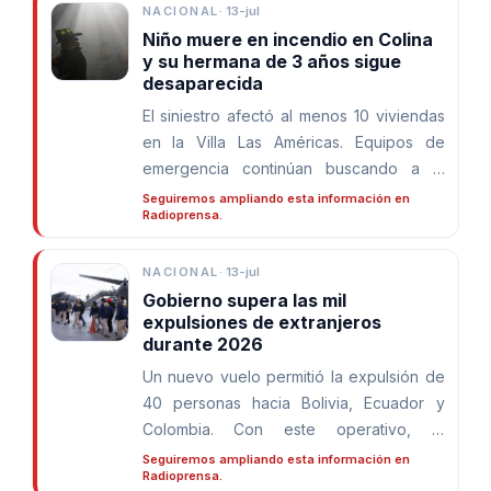
NACIONAL
·
13-jul
Niño muere en incendio en Colina
y su hermana de 3 años sigue
desaparecida
El siniestro afectó al menos 10 viviendas
en la Villa Las Américas. Equipos de
emergencia continúan buscando a la
menor mientras se investigan las causas
Seguiremos ampliando esta información en
Radioprensa.
del incendio.
NACIONAL
·
13-jul
Gobierno supera las mil
expulsiones de extranjeros
durante 2026
Un nuevo vuelo permitió la expulsión de
40 personas hacia Bolivia, Ecuador y
Colombia. Con este operativo, el
Ejecutivo informó que ya se han
Seguiremos ampliando esta información en
Radioprensa.
concretado 1.174 expulsiones durante