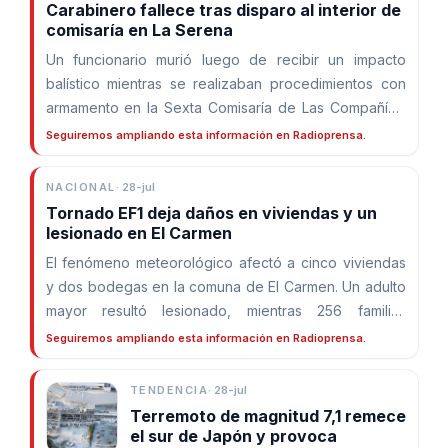
Carabinero fallece tras disparo al interior de
comisaría en La Serena
Un funcionario murió luego de recibir un impacto
balístico mientras se realizaban procedimientos con
armamento en la Sexta Comisaría de Las Compañías.
La Fiscalía Militar investiga las circunstancias del
Seguiremos ampliando esta información en Radioprensa.
hecho.
NACIONAL
·
28-jul
Tornado EF1 deja daños en viviendas y un
lesionado en El Carmen
El fenómeno meteorológico afectó a cinco viviendas
y dos bodegas en la comuna de El Carmen. Un adulto
mayor resultó lesionado, mientras 256 familias
quedaron sin suministro eléctrico.
Seguiremos ampliando esta información en Radioprensa.
TENDENCIA
·
28-jul
Terremoto de magnitud 7,1 remece
el sur de Japón y provoca