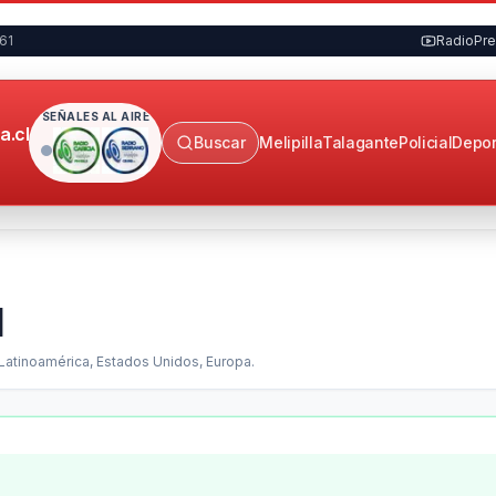
961
RadioPr
SEÑALES AL AIRE
a.cl
Buscar
Melipilla
Talagante
Policial
Depor
l
 Latinoamérica, Estados Unidos, Europa
.