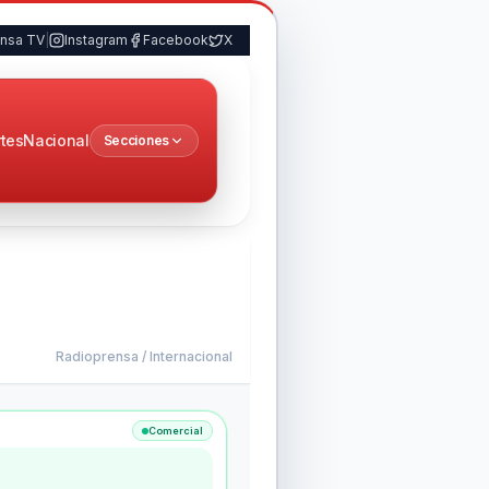
ensa TV
|
Instagram
Facebook
X
tes
Nacional
Secciones
Radioprensa /
Internacional
Comercial